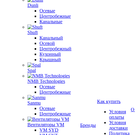
Dunli
Осевые
Центробежные
Канальные
Shuft
Канальный
Осевой
Центробежный
Кухонный
Крышный
Spal
NMB Technologies
Осевые
Центробежные
Как купить
Sanmu
Осевые
О
Условия
Центробежные
оплаты
Условия
Вентиляторы VM
Бренды
доставки
VM SYD
Политика