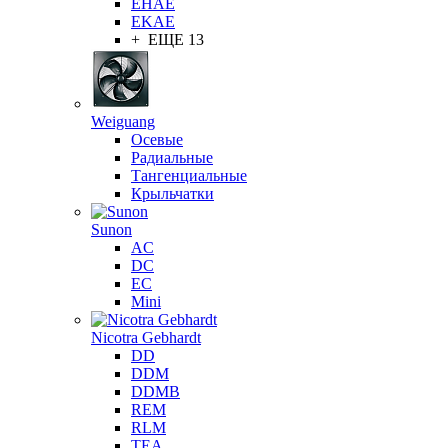
EHAE
EKAE
+ ЕЩЕ 13
Weiguang
Осевые
Радиальные
Тангенциальные
Крыльчатки
Sunon
AC
DC
EC
Mini
Nicotra Gebhardt
DD
DDM
DDMB
REM
RLM
TEA