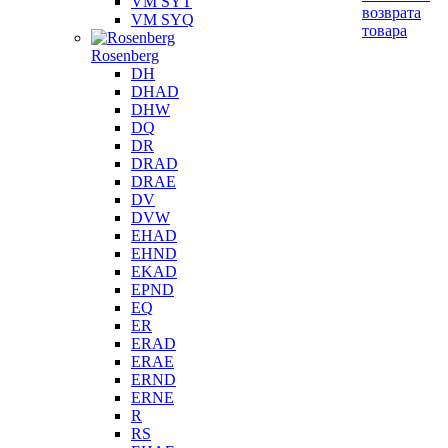
VM SYT
возврата
VM SYQ
товара
Rosenberg
DH
DHAD
DHW
DQ
DR
DRAD
DRAE
DV
DVW
EHAD
EHND
EKAD
EPND
EQ
ER
ERAD
ERAE
ERND
ERNE
R
RS