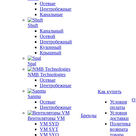
Осевые
Центробежные
Канальные
Shuft
Канальный
Осевой
Центробежный
Кухонный
Крышный
Spal
NMB Technologies
Осевые
Центробежные
Как купить
Sanmu
О
Осевые
Условия
Центробежные
оплаты
Условия
Бренды
Вентиляторы VM
доставки
VM SYD
Политика
VM SYT
возврата
VM SYQ
товара