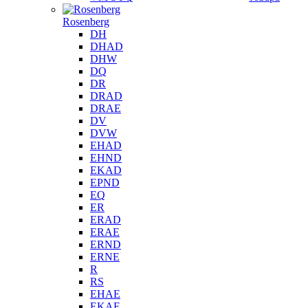
Rosenberg
DH
DHAD
DHW
DQ
DR
DRAD
DRAE
DV
DVW
EHAD
EHND
EKAD
EPND
EQ
ER
ERAD
ERAE
ERND
ERNE
R
RS
EHAE
EKAE