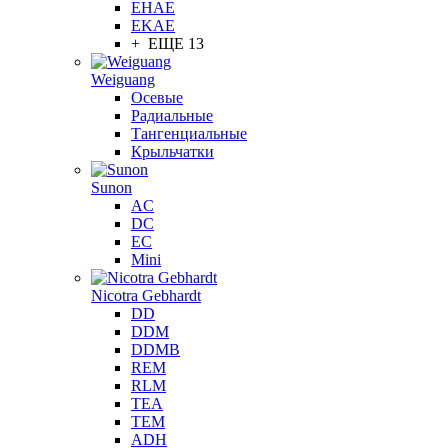
EHAE
EKAE
+ ЕЩЕ 13
Weiguang
Осевые
Радиальные
Тангенциальные
Крыльчатки
Sunon
AC
DC
EC
Mini
Nicotra Gebhardt
DD
DDM
DDMB
REM
RLM
TEA
TEM
ADH