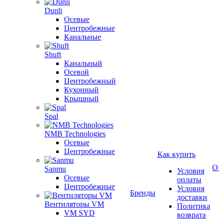
Dunli
Осевые
Центробежные
Канальные
Shuft
Канальный
Осевой
Центробежный
Кухонный
Крышный
Spal
NMB Technologies
Осевые
Центробежные
Как купить
О
Sanmu
Условия
Осевые
оплаты
Центробежные
Условия
Бренды
доставки
Вентиляторы VM
Политика
VM SYD
возврата