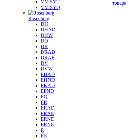
VM SYT
товара
VM SYQ
Rosenberg
DH
DHAD
DHW
DQ
DR
DRAD
DRAE
DV
DVW
EHAD
EHND
EKAD
EPND
EQ
ER
ERAD
ERAE
ERND
ERNE
R
RS