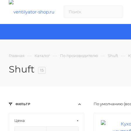
—
—
—
—
Главная
Каталог
По производителю
Shuft
К
Shuft
15
По умолчанию (во
ФИЛЬТР
Цена