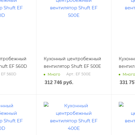
нтробежный
Кухонный центробежный
Кухон
huft EF 560D
вентилятор Shuft EF 500E
вентил
: EF 560D
Арт.: EF 500E
Много
Мног
312 746
руб.
331 75