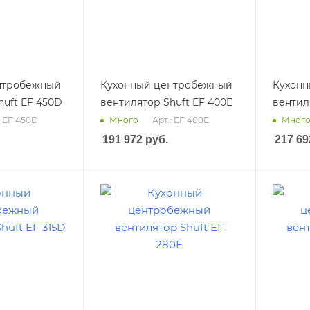
нтробежный
Кухонный центробежный
Кухон
huft EF 450D
вентилятор Shuft EF 400E
вентил
: EF 450D
Арт.: EF 400E
Много
Мног
191 972
руб.
217 69