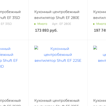
нтробежный
Кухонный центробежный
Кухон
uft EF 315D
вентилятор Shuft EF 280E
вентил
: EF 315D
Арт.: EF 280E
Много
Мног
173 893
руб.
197 74
нтробежный
Кухонный центробежный
Кухон