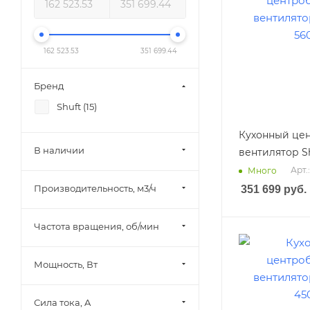
162 523.53
351 699.44
Бренд
Shuft (
15
)
Кухонный це
В наличии
вентилятор S
Арт.
Много
Производительность, м3/ч
351 699
руб.
Частота вращения, об/мин
Мощность, Вт
Сила тока, A