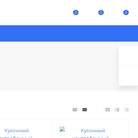
0
0
0