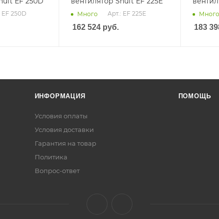
huft EF 250D
вентилятор Shuft EF 225E
вентил
: EF 250D
Арт.: EF 225E
Много
Мног
162 524
руб.
183 39
ИНФОРМАЦИЯ
ПОМОЩЬ
Условия оплаты
Условия доставки
Гарантия на товар
Политика
Вопрос-ответ